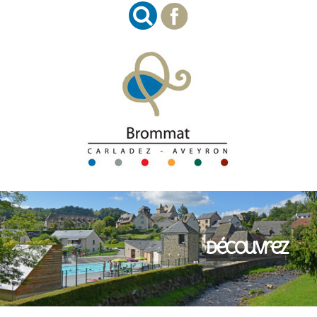
Découvrez
Imaginez
Succombez