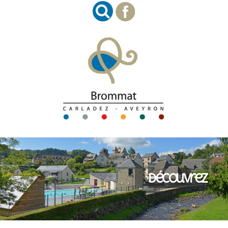
Découvrez
Imaginez
Succombez