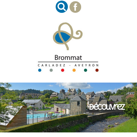
Découvrez
Imaginez
Succombez