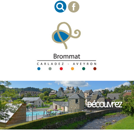
Découvrez
Imaginez
Succombez