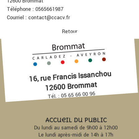
12600 Brommat
Téléphone : 0565661987
Courriel :
contact@ccacv.fr
Retour
16, rue Francis Issanchou
12600 Brommat
Tél. : 05 65 66 00 96
Accueil du Public
Du lundi au samedi de 9h00 à 12h00
Le lundi après-midi de 14h à 17h