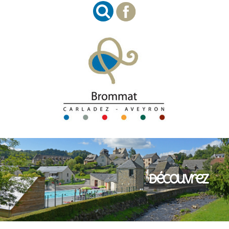
Découvrez
Imaginez
Succombez