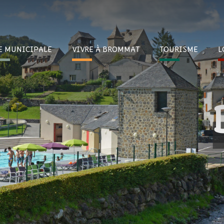
E
MUNICIPALE
VIVRE À
BROMMAT
TOURI
SME
L
Imagi
ccombez