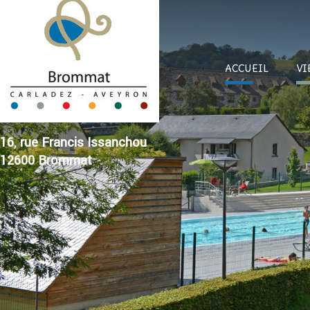
ACC
UEIL
VI
16, rue Francis Issanchou
12600 Brommat
Su