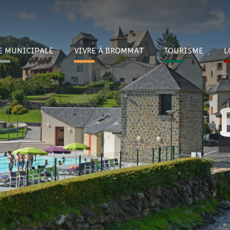
E
MUNICIPALE
VIVRE À
BROMMAT
TOURI
SME
L
Imagi
ccombez