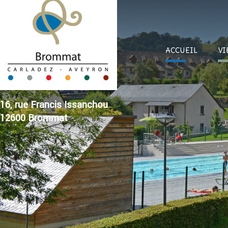
ACC
UEIL
VI
16, rue Francis Issanchou
12600 Brommat
Su