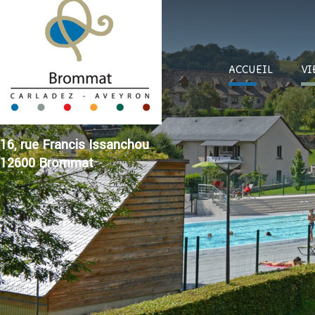
ACC
UEIL
VI
16, rue Francis Issanchou
12600 Brommat
Su