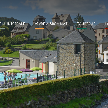
E
MUNICIPALE
VIVRE À
BROMMAT
TOURI
SME
L
Imagi
ccombez